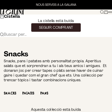
Anar al contingut
NOUS SERVEIS A LA GALANA
La Galana Gourmet
Cerca
Ciste
Cistella
La cistella està buida
SEGUIR COMPRANT
Buscar per...
Snacks
Snacks, pans i patates amb personalitat pròpia. Aperitius
salats que et sorprendran a tu i als teus amics i amigues. Et
donaran joc per crear tapes o plats sense haver de cuinar
gaire i quedar com el gran chef que ets. Una col·lecció per
trencar tòpics i tastar combinacions úniques.
Snacks
Patates
Pans
Aquesta col·lecció està buida