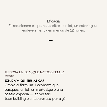
Eficàcia
Et solucionem el que necessites - un lot, un càtering, un
esdeveniment - en menys de 12 hores.
Anar a l'article 1
Anar a l'article 2
Anar a l'article 3
Anar a l'article 4
TU POSA LA IDEA, QUE NATROS FEM LA 
RESTA
Explica'm que tens al cap
Omple el formulari i explica’m què
busques: un lot, un maridatge o una
ocasió especial — aniversari,
teambuilding o una sorpresa per algú.