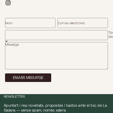
Nom
Correu electrònic
Tip
d'e
Missatge
ENVIAR MISSATGE
NEWSLETTER
Apunta’t i rep novetats, propostes i tastos amb el toc de La
Galana — sense spam, només xalera