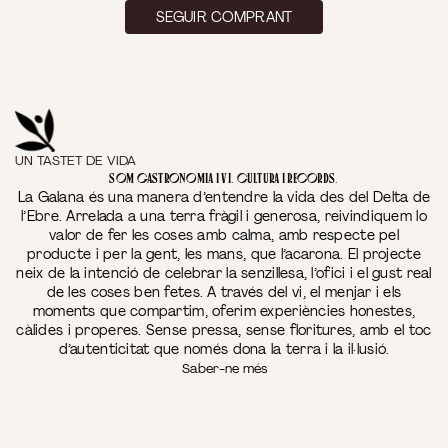
SEGUIR COMPRANT
UN TASTET DE VIDA
Som gastronomia i vi. Cultura i records.
La Galana és una manera d’entendre la vida des del Delta de
l’Ebre. Arrelada a una terra fràgil i generosa, reivindiquem lo
valor de fer les coses amb calma, amb respecte pel
producte i per la gent, les mans, que l’acarona. El projecte
neix de la intenció de celebrar la senzillesa, l’ofici i el gust real
de les coses ben fetes. A través del vi, el menjar i els
moments que compartim, oferim experiències honestes,
càlides i properes. Sense pressa, sense floritures, amb el toc
d’autenticitat que només dona la terra i la il·lusió.
Saber-ne més